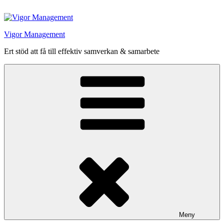
Hoppa
till
innehåll
Vigor Management
Ert stöd att få till effektiv samverkan & samarbete
Meny