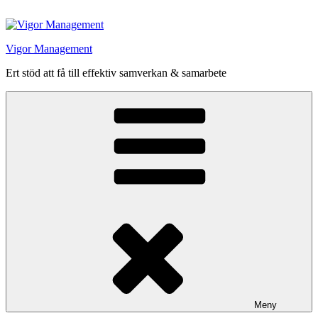
Hoppa
till
innehåll
Vigor Management
Ert stöd att få till effektiv samverkan & samarbete
Meny